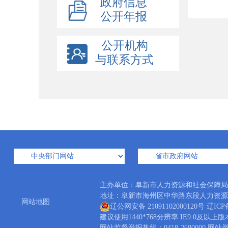
政府信息
公开年报
公开机构
与联系方式
主办单位：阜新市人力资源和社会保障
地址：阜新市海州区中华路东段人力资源大厦 邮编
网站地图
辽公网安备 21091102000120号
辽ICP备
建议使用1440*768分辨率 IE9.0及以上
网站监督举报热线：0418-2680000 网站举报邮