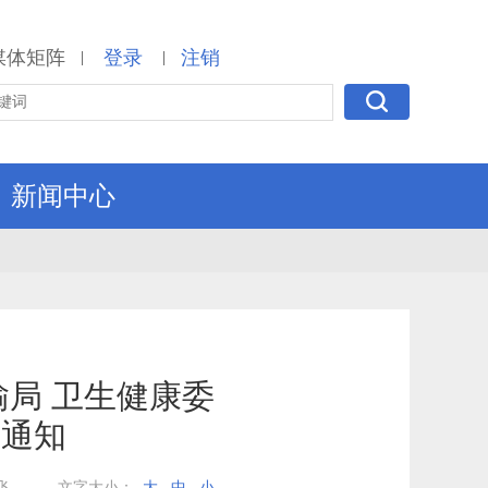
媒体矩阵
登录
注销
|
|
新闻中心
输局 卫生健康委
的通知
飞
文字大小：
大
中
小