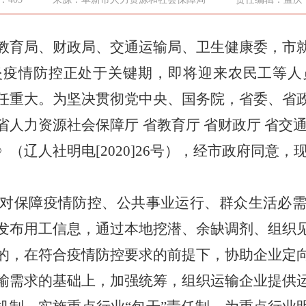
教育局、财政局、交通运输局、卫生健康委，市
炎疫情防控正处于关键期
，
即将迎来农民工等人
任重大
。
为坚决贯彻党中央、国务院
，
省委、省
省人力资源社会保障厅
省教育厅
省财政厅
省交
》（辽人社明电
[
2020
]
26号
），
经
市
政府同意，
对保障疫情防控、公共事业运行、群众生活必
发布用工信息
，
通过本地挖潜、余缺调剂、组织
的，在符合疫情防控要求的前提下，协助企业定
输需求的基础上
，
加强统筹，组织运输企业提供