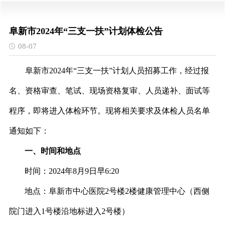
阜新市2024年“三支一扶”计划体检公告
08-07
阜新市
2024
年“三支一扶”计划人员招募工作，经过报
名、资格审查、笔试、现场资格复审、人员递补、面试等
程序，即将进入体检环节。现将相关要求及体检人员名单
通知如下：
一、时间和地点
时间：
2024
年
8
月
9
日早
6:20
地点：阜新市中心医院
2
号楼
2
楼健康管理中心（西侧
院门进入
1
号楼沿地标进入
2
号楼）