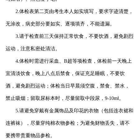
2.
体检表第二页由考生本人如实填写，要求字迹清楚，
无涂改，病史部分要如实、逐项填齐，不能遗漏。
3.
请于检查前三天保持正常饮食，不要饮酒，避免剧烈
运动，注意私密处清洁。
4.
体检时需进行采血、
B
超等项检查，体检前一天晚上
宜清淡饮食，晚上八点后禁食，保证充足睡眠，不要饮
酒，避免剧烈运动；体检当日早晨须空腹，禁食、禁水，
禁止吸烟；留取尿标本时，尽量留取中段尿，
9-10ml
。
5.
请避免穿戴有金属饰品及印花的衣物（包括连衣裙和
连裤袜），尽量穿纯棉衣物参检；为避免财物丢失，请不
要携带贵重物品参检。