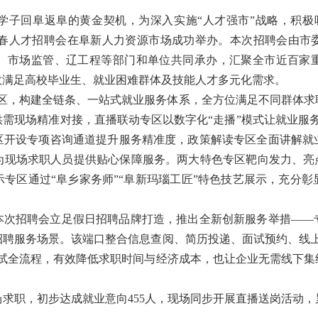
学子回阜返阜的黄金契机，为深入实施“人才强市”战略，积极吸
26年新春人才招聘会在阜新人力资源市场成功举办。本次招聘会
、市场监管、辽工程等部门和单位共同承办，汇聚全市近百家重点
效满足高校毕业生、就业困难群体及技能人才多元化需求。
务专区，构建全链条、一站式就业服务体系，全方位满足不同群体
需现场精准对接，直播联动专区以数字化“走播”模式让就业服务
区开设专项咨询通道提升服务精准度，政策解读专区全面讲解就
为现场求职人员提供贴心保障服务。两大特色专区靶向发力、亮点
专区通过“阜乡家务师”“阜新玛瑙工匠”特色技艺展示，充分
。
本次招聘会立足假日招聘品牌打造，推出全新创新服务举措——
招聘服务场景。该端口整合信息查阅、简历投递、面试预约、线上
面试全流程，有效降低求职时间与经济成本，也让企业无需线下集
入场求职，初步达成就业意向455人，现场同步开展直播送岗活动