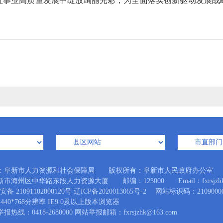
社事业高质量发展中绽放绚丽光彩，为全面落实创新驱动发展战
：阜新市人力资源和社会保障局 版权所有：阜新市人民政府办公室
市海州区中华路东段人力资源大厦 邮编：123000 Email：fxrsjzhk@
备 21091102000120号
辽ICP备2020013065号-2
网站标识码：21090000
440*768分辨率 IE9.0及以上版本浏览器
热线：0418-2680000 网站举报邮箱：fxrsjzhk@163.com