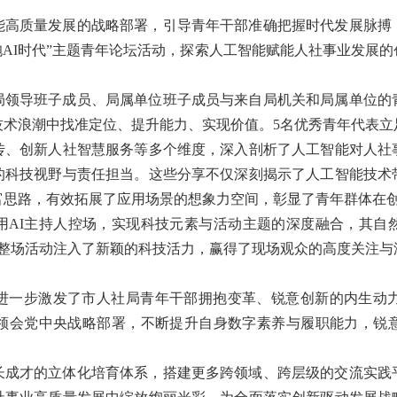
能高质量发展的战略部署，引导青年干部准确把握时代发展脉搏
拥抱AI时代”主题青年论坛活动，探索人工智能赋能人社事业发展
局领导班子成员、局属单位班子成员与来自局机关和局属单位的
技术浪潮中找准定位、提升能力、实现价值。5名优秀青年代表立
传、创新人社智慧服务等多个维度，深入剖析了人工智能对人社
的科技视野与责任担当。这些分享不仅深刻揭示了人工智能技术
富思路，有效拓展了应用场景的想象力空间，彰显了青年群体在
用AI主持人控场，实现科技元素与活动主题的深度融合，其自
，为整场活动注入了新颖的科技活力，赢得了现场观众的高度关注
进一步激发了市人社局青年干部拥抱变革、锐意创新的内生动
领会党中央战略部署，不断提升自身数字素养与履职能力，锐
长成才的立体化培育体系，搭建更多跨领域、跨层级的交流实践