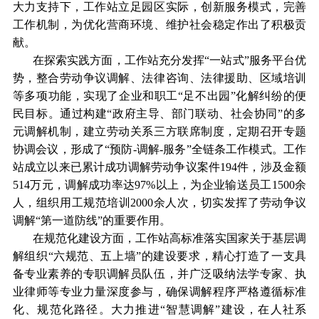
大力支持下，工作站立足园区实际，创新服务模式，完善
工作机制，为优化营商环境、维护社会稳定作出了积极贡
献。
在探索实践方面，工作站充分发挥“一站式”服务平台优
势，整合劳动争议调解、法律咨询、法律援助、区域培训
等多项功能，实现了企业和职工“足不出园”化解纠纷的便
民目标。通过构建“政府主导、部门联动、社会协同”的多
元调解机制，建立劳动关系三方联席制度，定期召开专题
协调会议，形成了“预防-调解-服务”全链条工作模式。工作
站成立以来已累计成功调解劳动争议案件194件，涉及金额
514万元，调解成功率达97%以上，为企业输送员工1500余
人，组织用工规范培训2000余人次，切实发挥了劳动争议
调解“第一道防线”的重要作用。
在规范化建设方面，工作站高标准落实国家关于基层调
解组织“六规范、五上墙”的建设要求，精心打造了一支具
备专业素养的专职调解员队伍，并广泛吸纳法学专家、执
业律师等专业力量深度参与，确保调解程序严格遵循标准
化、规范化路径。大力推进“智慧调解”建设，在人社系