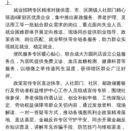
上。
就业招聘专区精准对接供需。市、区两级人社部门精心
筛选8家驻区优质企业，集中推出家政服务、养老护理、灵
活用工等一批贴合群众需求的岗位，重点面向失业人员、
就业困难群体开展定向推送。现场同步提供职业指导、政
策咨询、岗位匹配、就业帮扶等全链条服务，助力群众实
现就近就业、稳定就业。
便民服务专区暖心贴心。联合成大方圆药店设立公益服
务点，为居民提供免费义诊、血压血糖检测、健康科普等
服务，以细微之举传递民生温度，获得辖区群众广泛好
评。
政策宣传专区直达快享。人社部门、社区、邮政储蓄银
行及劳动者权益维护中心工作人员组成宣传专班，围绕社
保参保、养老保险待遇认证、创业补贴申领、工伤保险认
定、劳动权益保障等群众关切内容，通过发放资料、现场
解读、一对一答疑等方式，推动各项惠民利企政策精准落
地、直达基层。金融反诈专区守护平安。同步开展金融反
诈知识普及，讲解常见诈骗手段、防范技巧与维权渠道，