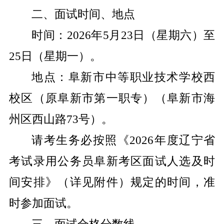
二、面试时间、地点
时间：
202
6
年
5
月
2
3
日（星期六）至
2
5
日（星期一）。
地点：
阜新市中等职业技术学校西
校区
（原阜新市第一职专）
（阜新市海
州区西山路
73
号）
。
请考生务必按照《
2026
年度辽宁省
考试录用公务员阜新考区面试人选及时
间安排》（详见附件）规定的时间，准
时参加面试。