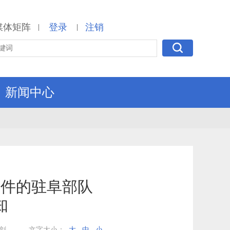
媒体矩阵
登录
注销
|
|
新闻中心
条件的驻阜部队
知
剑
文字大小：
大
中
小